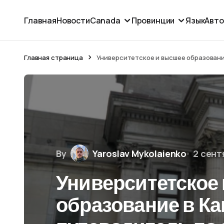
Главная
Новости
Canada
Провинции
Язык
Авт
Главная страница
Университетское и высшее образован
By
Yaroslav Mykolaienko
2 сент
Университетское
образование в К