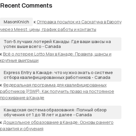
Recent Comments
MasonKnich
к
Отправка посылок из Саскатуна в Европу
через Meest: цены, график работы и контакты
Топ-5 лучших лотерей Канады: Где ваши шансы на
успех выше всего - Canada
к
Всё о лотерее Lotto Max в Канаде: Правила, шансы и
крупные выигрыши
Express Entry в Канаде: что нужно знать о системе
отбора квалифицированных работников - Canada
к
Федеральная программа для квалифицированных
работников (FSWP): Как получить право на постоянное
проживание в Канаде
Канадская система образования: Полный обзор
обучения от 1 до 18 лет и далее - Canada
к
Дошкольное образование в Канаде: Основы раннего
развития и обучения