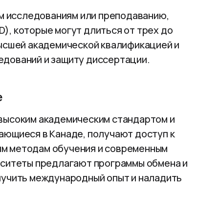
ым исследованиям или преподаванию,
), которые могут длиться от трех до
высшей академической квалификацией и
едований и защиту диссертации.
е
высоким академическим стандартом и
ающиеся в Канаде, получают доступ к
м методам обучения и современным
рситеты предлагают программы обмена и
лучить международный опыт и наладить