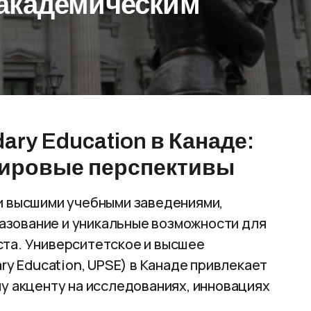
 академическим
dary Education в Канаде:
мировые перспективы
и высшими учебными заведениями,
зование и уникальные возможности для
ста. Университетское и высшее
ry Education, UPSE) в Канаде привлекает
у акценту на исследованиях, инновациях