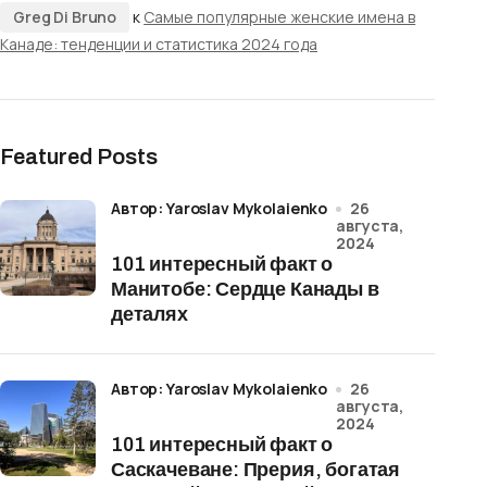
Greg Di Bruno
к
Самые популярные женские имена в
Канаде: тенденции и статистика 2024 года
Featured Posts
Автор: Yaroslav Mykolaienko
26
августа,
2024
101 интересный факт о
Манитобе: Сердце Канады в
деталях
Автор: Yaroslav Mykolaienko
26
августа,
2024
101 интересный факт о
Саскачеване: Прерия, богатая