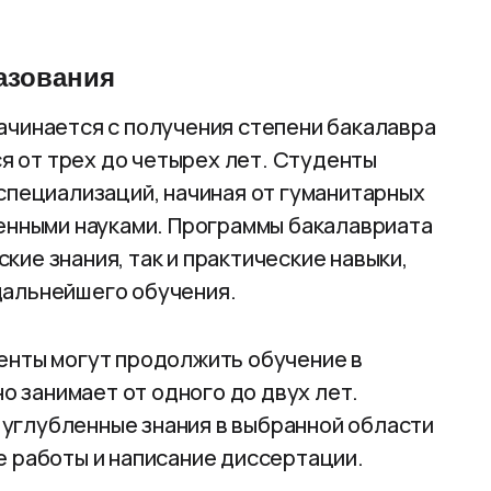
азования
ачинается с получения степени бакалавра
ся от трех до четырех лет. Студенты
специализаций, начиная от гуманитарных
венными науками. Программы бакалавриата
ие знания, так и практические навыки,
дальнейшего обучения.
енты могут продолжить обучение в
но занимает от одного до двух лет.
углубленные знания в выбранной области
е работы и написание диссертации.