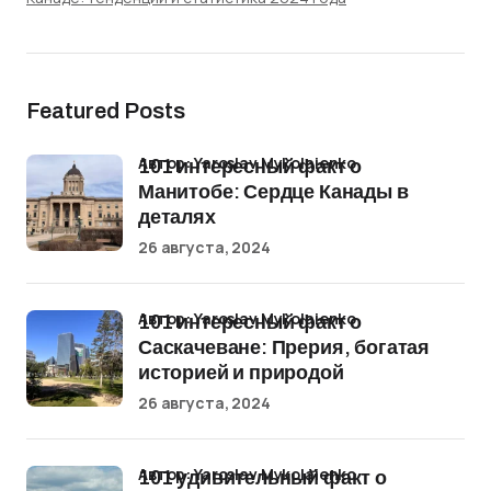
Featured Posts
Автор: Yaroslav Mykolaienko
101 интересный факт о
Манитобе: Сердце Канады в
деталях
26 августа, 2024
Автор: Yaroslav Mykolaienko
101 интересный факт о
Саскачеване: Прерия, богатая
историей и природой
26 августа, 2024
Автор: Yaroslav Mykolaienko
101 удивительный факт о