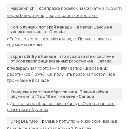
MasonKnich
к
Отправка посылок из Саскатуна в Европу
через Meest: цены, график работы и контакты
Топ-5 лучших лотерей Канады: Где ваши шансы на
успех выше всего - Canada
к
Всё о лотерее Lotto Max в Канаде: Правила, шансы и
крупные выигрыши
Express Entry в Канаде: что нужно знать о системе
отбора квалифицированных работников - Canada
к
Федеральная программа для квалифицированных
работников (FSWP): Как получить право на постоянное
проживание в Канаде
Канадская система образования: Полный обзор
обучения от 1 до 18 лет и далее - Canada
к
Дошкольное образование в Канаде: Основы раннего
развития и обучения
Greg Di Bruno
к
Самые популярные женские имена в
Канаде: тенденции и статистика 2024 года