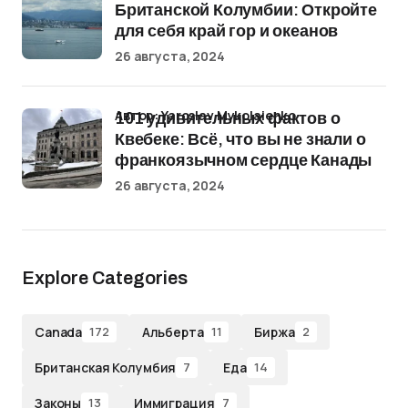
Британской Колумбии: Откройте
для себя край гор и океанов
26 августа, 2024
Автор: Yaroslav Mykolaienko
101 удивительных фактов о
Квебеке: Всё, что вы не знали о
франкоязычном сердце Канады
26 августа, 2024
Explore Categories
Canada
Альберта
Биржа
172
11
2
Британская Колумбия
Еда
7
14
Законы
Иммиграция
13
7