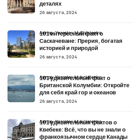
деталях
26 августа, 2024
Автор: Yaroslav Mykolaienko
101 интересный факт о
Саскачеване: Прерия, богатая
историей и природой
26 августа, 2024
Автор: Yaroslav Mykolaienko
101 удивительный факт о
Британской Колумбии: Откройте
для себя край гор и океанов
26 августа, 2024
Автор: Yaroslav Mykolaienko
101 удивительных фактов о
Квебеке: Всё, что вы не знали о
франкоязычном сердце Канады