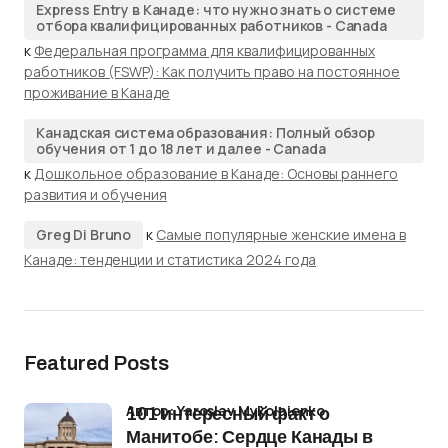
Express Entry в Канаде: что нужно знать о системе
отбора квалифицированных работников - Canada
к
Федеральная программа для квалифицированных
работников (FSWP): Как получить право на постоянное
проживание в Канаде
Канадская система образования: Полный обзор
обучения от 1 до 18 лет и далее - Canada
к
Дошкольное образование в Канаде: Основы раннего
развития и обучения
Greg Di Bruno
к
Самые популярные женские имена в
Канаде: тенденции и статистика 2024 года
Featured Posts
Автор: Yaroslav Mykolaienko
101 интересный факт о
Манитобе: Сердце Канады в