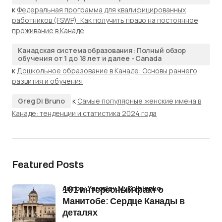
к
Федеральная программа для квалифицированных
работников (FSWP): Как получить право на постоянное
проживание в Канаде
Канадская система образования: Полный обзор
обучения от 1 до 18 лет и далее - Canada
к
Дошкольное образование в Канаде: Основы раннего
развития и обучения
Greg Di Bruno
к
Самые популярные женские имена в
Канаде: тенденции и статистика 2024 года
Featured Posts
Автор: Yaroslav Mykolaienko
101 интересный факт о
Манитобе: Сердце Канады в
деталях