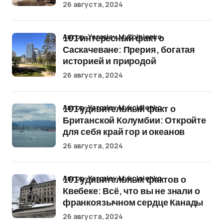
26 августа, 2024
Автор: Yaroslav Mykolaienko
101 интересный факт о
Саскачеване: Прерия, богатая
историей и природой
26 августа, 2024
Автор: Yaroslav Mykolaienko
101 удивительный факт о
Британской Колумбии: Откройте
для себя край гор и океанов
26 августа, 2024
Автор: Yaroslav Mykolaienko
101 удивительных фактов о
Квебеке: Всё, что вы не знали о
франкоязычном сердце Канады
26 августа, 2024