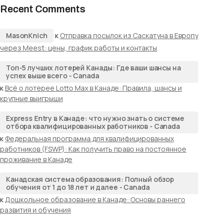
Recent Comments
MasonKnich
к
Отправка посылок из Саскатуна в Европу
через Meest: цены, график работы и контакты
Топ-5 лучших лотерей Канады: Где ваши шансы на
успех выше всего - Canada
к
Всё о лотерее Lotto Max в Канаде: Правила, шансы и
крупные выигрыши
Express Entry в Канаде: что нужно знать о системе
отбора квалифицированных работников - Canada
к
Федеральная программа для квалифицированных
работников (FSWP): Как получить право на постоянное
проживание в Канаде
Канадская система образования: Полный обзор
обучения от 1 до 18 лет и далее - Canada
к
Дошкольное образование в Канаде: Основы раннего
развития и обучения