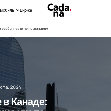
омобиль
Биржа
и особенности по провинциям
уста, 2024
 в Канаде: