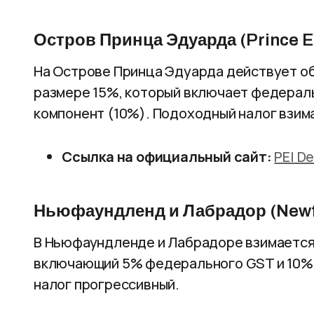
Остров Принца Эдуарда (Prince E
На Острове Принца Эдуарда действует об
размере 15%, который включает федерал
компонент (10%). Подоходный налог взим
Ссылка на официальный сайт:
PEI D
Ньюфаундленд и Лабрадор (Newfo
В Ньюфаундленде и Лабрадоре взимается 
включающий 5% федерального GST и 10% 
налог прогрессивный.