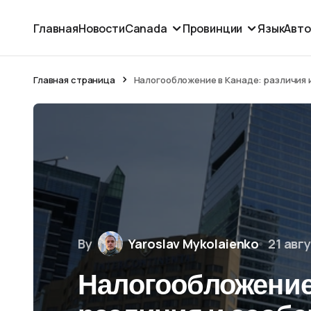
Главная
Новости
Canada
Провинции
Язык
Авт
Главная страница
Налогообложение в Канаде: различия 
By
Yaroslav Mykolaienko
21 авг
Налогообложение