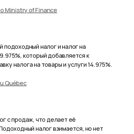
o Ministry of Finance
 подоходный налог и налог на
9.975%, который добавляется к
ку налога на товары и услуги 14.975%.
u Québec
г с продаж, что делает её
Подоходный налог взимается, но нет