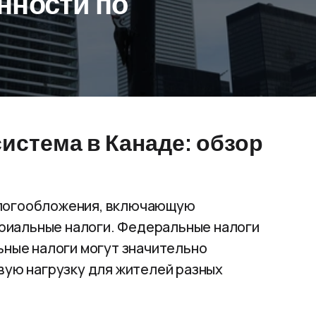
нности по
система в Канаде: обзор
алогообложения, включающую
риальные налоги. Федеральные налоги
ьные налоги могут значительно
вую нагрузку для жителей разных