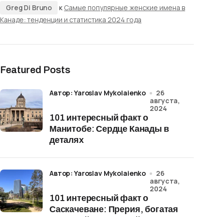
Greg Di Bruno
к
Самые популярные женские имена в
Канаде: тенденции и статистика 2024 года
Featured Posts
Автор: Yaroslav Mykolaienko
26
августа,
2024
101 интересный факт о
Манитобе: Сердце Канады в
деталях
Автор: Yaroslav Mykolaienko
26
августа,
2024
101 интересный факт о
Саскачеване: Прерия, богатая