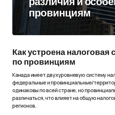
различия и особе
провинциям
Как устроена налоговая 
по провинциям
Канада имеет двухуровневую систему н
федеральные и провинциальные/террито
одинаковы по всей стране, но провинциал
различаться, что влияет на общую налого
регионов.