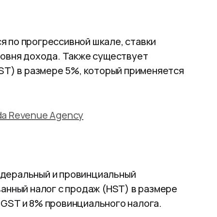
 по прогрессивной шкале, ставки
ровня дохода. Также существует
GST) в размере 5%, который применяется
a Revenue Agency
деральный и провинциальный
анный налог с продаж (HST) в размере
GST и 8% провинциального налога.