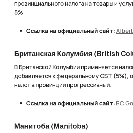
провинциального налога на товары и услу
5%.
Ссылка на официальный сайт:
Alber
Британская Колумбия (British Co
В Британской Колумбии применяется налог
добавляется к федеральному GST (5%), о
налог в провинции прогрессивный.
Ссылка на официальный сайт:
BC Go
Манитоба (Manitoba)