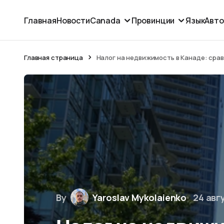
Главная
Новости
Canada
Провинции
Язык
Авт
Главная страница
Налог на недвижимость в Канаде: сра
By
Yaroslav Mykolaienko
24 авг