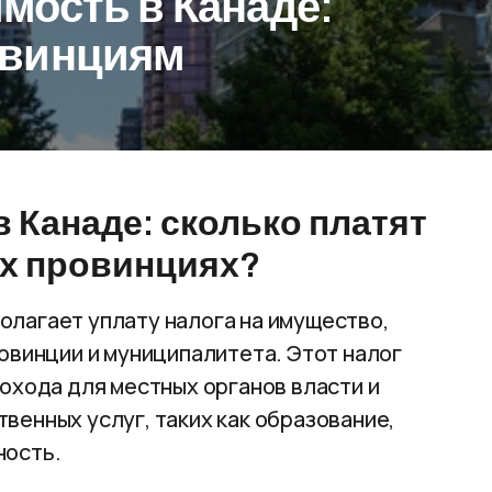
мость в Канаде:
овинциям
в Канаде: сколько платят
х провинциях?
лагает уплату налога на имущество,
овинции и муниципалитета. Этот налог
охода для местных органов власти и
венных услуг, таких как образование,
ность.