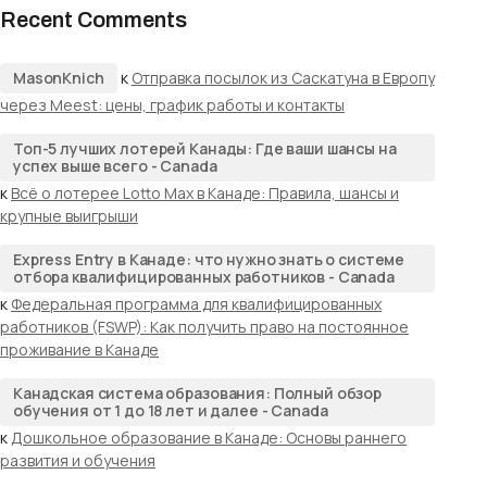
Recent Comments
MasonKnich
к
Отправка посылок из Саскатуна в Европу
через Meest: цены, график работы и контакты
Топ-5 лучших лотерей Канады: Где ваши шансы на
успех выше всего - Canada
к
Всё о лотерее Lotto Max в Канаде: Правила, шансы и
крупные выигрыши
Express Entry в Канаде: что нужно знать о системе
отбора квалифицированных работников - Canada
к
Федеральная программа для квалифицированных
работников (FSWP): Как получить право на постоянное
проживание в Канаде
Канадская система образования: Полный обзор
обучения от 1 до 18 лет и далее - Canada
к
Дошкольное образование в Канаде: Основы раннего
развития и обучения