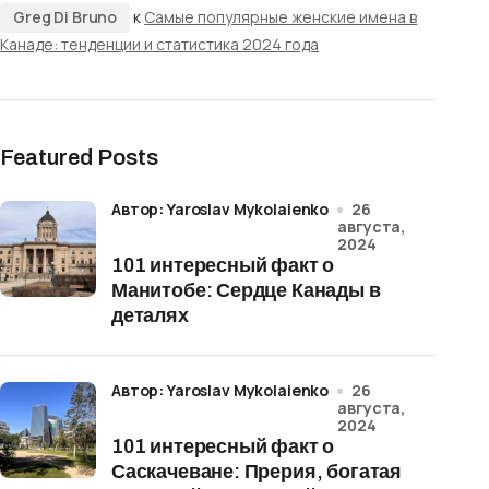
Greg Di Bruno
к
Самые популярные женские имена в
Канаде: тенденции и статистика 2024 года
Featured Posts
Автор: Yaroslav Mykolaienko
26
августа,
2024
101 интересный факт о
Манитобе: Сердце Канады в
деталях
Автор: Yaroslav Mykolaienko
26
августа,
2024
101 интересный факт о
Саскачеване: Прерия, богатая